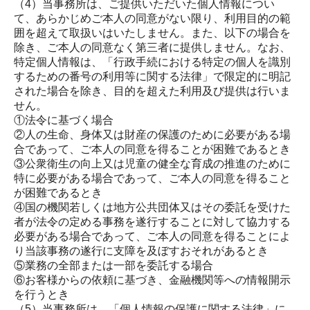
（4）当事務所は、ご提供いただいた個人情報につい
て、あらかじめご本人の同意がない限り、利用目的の範
囲を超えて取扱いはいたしません。また、以下の場合を
除き、ご本人の同意なく第三者に提供しません。なお、
特定個人情報は、「行政手続における特定の個人を識別
するための番号の利用等に関する法律」で限定的に明記
された場合を除き、目的を超えた利用及び提供は行いま
せん。
①法令に基づく場合
②人の生命、身体又は財産の保護のために必要がある場
合であって、ご本人の同意を得ることが困難であるとき
③公衆衛生の向上又は児童の健全な育成の推進のために
特に必要がある場合であって、ご本人の同意を得ること
が困難であるとき
④国の機関若しくは地方公共団体又はその委託を受けた
者が法令の定める事務を遂行することに対して協力する
必要がある場合であって、ご本人の同意を得ることによ
り当該事務の遂行に支障を及ぼすおそれがあるとき
⑤業務の全部または一部を委託する場合
⑥お客様からの依頼に基づき、金融機関等への情報開示
を行うとき
（5）当事務所は、「個人情報の保護に関する法律」に