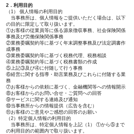
2．利用目的
職員インタビュー
（1） 個人情報の利用目的
当事務所は、個人情報をご提供いただく場合は、以下
研修制度・キャリアアップ
の目的に限定して取り扱います。
①お客様の従業員等に係る源泉徴収事務、社会保険関係
数字で見るタスクマネジメント
事務及び労働保険関係事務
②業務委嘱契約等に基づく年末調整事務及び法定調書作
募集要項
成事務
③業務委嘱契約等に基づく税務代理、税務相談
お問い合せ
④業務委嘱契約等に基づく税務書類の作成
⑤上記③及び④に付随して行う事務
個人情報保護方針
⑥経営に関する指導・助言業務及びこれらに付随する業
務
⑦お客様からの依頼に基づく、金融機関等への情報開示
⑧お客様からのお問い合せ・ご質問への回答
⑨サービスに関する連絡及び通知
⑩当事務所からの情報提供（広告を含む）
⑪お客様のご意見やご感想の回答のお願い
（2）特定個人情報の利用目的
当事務所は、特定個人情報を上記（1） ①から⑤まで
の利用目的の範囲内で取り扱います。