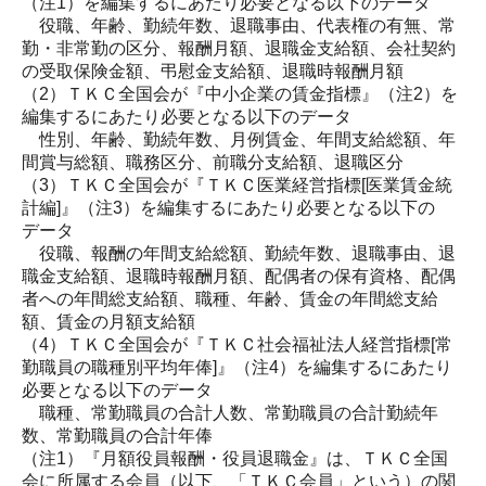
（注1）
を編集するにあたり必要となる以下のデータ
役職、年齢、勤続年数、退職事由、代表権の有無、常
勤・非常勤の区分、報酬月額、退職金支給額、会社契約
の受取保険金額、弔慰金支給額、退職時報酬月額
（2）ＴＫＣ全国会が『中小企業の賃金指標』
（注2）
を
編集するにあたり必要となる以下のデータ
性別、年齢、勤続年数、月例賃金、年間支給総額、年
間賞与総額、職務区分、前職分支給額、退職区分
（3）ＴＫＣ全国会が『ＴＫＣ医業経営指標[医業賃金統
計編]』
（注3）
を編集するにあたり必要となる以下の
データ
役職、報酬の年間支給総額、勤続年数、退職事由、退
職金支給額、退職時報酬月額、配偶者の保有資格、配偶
者への年間総支給額、職種、年齢、賃金の年間総支給
額、賃金の月額支給額
（4）ＴＫＣ全国会が『ＴＫＣ社会福祉法人経営指標[常
勤職員の職種別平均年俸]』
（注4）
を編集するにあたり
必要となる以下のデータ
職種、常勤職員の合計人数、常勤職員の合計勤続年
数、常勤職員の合計年俸
（注1
）
『月額役員報酬・役員退職金』は、ＴＫＣ全国
会に所属する会員（以下、「ＴＫＣ会員」という）の関