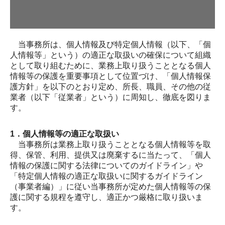
税務会計
DX支援
当事務所は、個人情報及び特定個人情報（以下、「個
人情報等」という）の適正な取扱いの確保について組織
企業防衛・リスクマネジメント
として取り組むために、業務上取り扱うこととなる個人
情報等の保護を重要事項として位置づけ、「個人情報保
創業支援
護方針」を以下のとおり定め、所長、職員、その他の従
業者（以下「従業者」という）に周知し、徹底を図りま
事業承継
す。
個人のお客様へ
1．個人情報等の適正な取扱い
当事務所は業務上取り扱うこととなる個人情報等を取
相続資産税対策
得、保管、利用、提供又は廃棄するに当たって、「個人
情報の保護に関する法律についてのガイドライン」や
確定申告
「特定個人情報の適正な取扱いに関するガイドライン
（事業者編）」に従い当事務所が定めた個人情報等の保
お知らせ
護に関する規程を遵守し、適正かつ厳格に取り扱いま
す。
採用情報