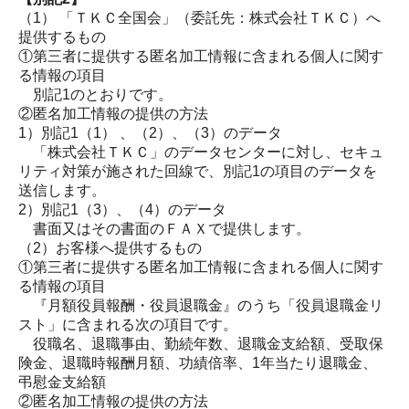
（1） 「ＴＫＣ全国会」（委託先：株式会社ＴＫＣ）へ
提供するもの
①第三者に提供する匿名加工情報に含まれる個人に関す
る情報の項目
別記1のとおりです。
②匿名加工情報の提供の方法
1）
別記1（1） 、
（2）
、（3）のデータ
「株式会社ＴＫＣ」のデータセンターに対し、セキュ
リティ対策が施された回線で、別記1の項目のデータを
送信します。
2）
別記1（3）、
（4）
のデータ
書面又はその書面のＦＡＸで提供します。
（2）お客様へ提供するもの
①第三者に提供する匿名加工情報に含まれる個人に関す
る情報の項目
『月額役員報酬・役員退職金』のうち「役員退職金リ
スト」に含まれる次の項目です。
役職名、退職事由、勤続年数、退職金支給額、受取保
険金、退職時報酬月額、功績倍率、1年当たり退職金、
弔慰金支給額
②匿名加工情報の提供の方法