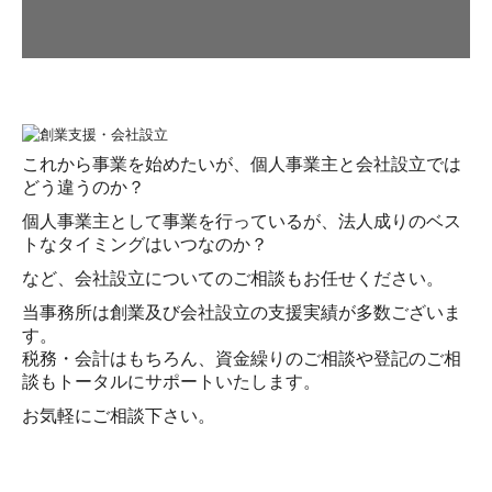
税務会計
DX支援
企業防衛・リスクマネジメント
これから事業を始めたいが、個人事業主と会社設立では
創業支援
どう違うのか？
個人事業主として事業を行っているが、法人成りのベス
事業承継
トなタイミングはいつなのか？
個人のお客様へ
など、会社設立についてのご相談もお任せください。
当事務所は創業及び会社設立の支援実績が多数ございま
相続資産税対策
す。
税務・会計はもちろん、資金繰りのご相談や登記のご相
確定申告
談もトータルにサポートいたします。
お気軽にご相談下さい。
お知らせ
採用情報