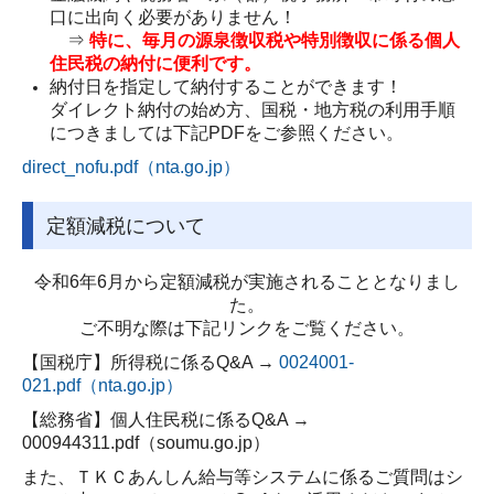
口に出向く必要がありません！
⇒
特に、毎月の源泉徴収税や特別徴収に係る個人
住民税の納付に便利です。
納付日を指定して納付することができます！
ダイレクト納付の始め方、国税・地方税の利用手順
につきましては下記PDFをご参照ください。
direct_nofu.pdf（nta.go.jp）
定額減税について
令和6年6月から定額減税が実施されることとなりまし
た。
ご不明な際は下記リンクをご覧ください。
【国税庁】所得税に係るQ&A →
0024001-
021.pdf（nta.go.jp）
【総務省】個人住民税に係るQ&A →
000944311.pdf（soumu.go.jp）
また、ＴＫＣあんしん給与等システムに係るご質問はシ