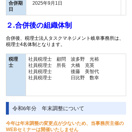
合併期
2025年9月1日
職員インタビュー
日
研修制度・キャリアアップ
２.合併後の組織体制
数字で見るタスクマネジメント
合併後、税理士法人タスクマネジメント岐阜事務所は、
税理士4名体制となります。
募集要項
お問い合せ
税理
社員税理士 顧問 波多野 光裕
士
社員税理士 所長 大橋 克英
社員税理士 後藤 美智代
個人情報保護方針
社員税理士 日比野 数幸
令和6年分 年末調整について
今年は年末調整の変更点が少ないため、当事務所主催の
WEBセミナーは開催いたしません