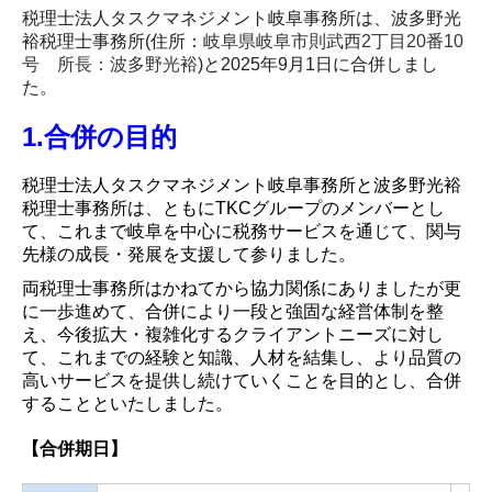
税理士法人タスクマネジメント岐阜事務所は、波多野光
税務会計
裕税理士事務所(住所：
岐阜県岐阜市則武西2丁目20番10
号 所長：波多野光裕
)と2025年9月1日に合併しまし
DX支援
た。
企業防衛・リスクマネジメント
1.合併の目的
創業支援
税理士法人タスクマネジメント岐阜事務所と波多野光裕
税理士事務所は、ともにTKCグループのメンバーとし
事業承継
て、これまで岐阜を中心に税務サービスを通じて、関与
先様の成長・発展を支援して参りました。
個人のお客様へ
両税理士事務所はかねてから協力関係にありましたが更
に一歩進めて、合併により一段と強固な経営体制を整
相続資産税対策
え、今後拡大・複雑化するクライアントニーズに対し
て、これまでの経験と知識、人材を結集し、より品質の
確定申告
高いサービスを提供し続けていくことを目的とし、合併
することといたしました。
お知らせ
【合併期日】
採用情報